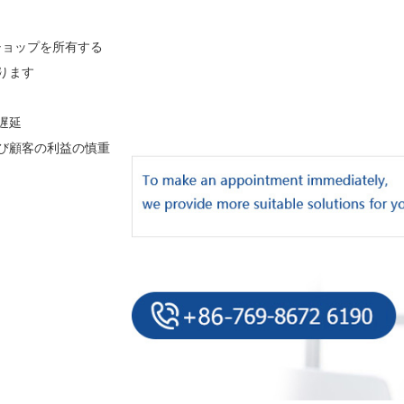
ショップを所有する
ります
遅延
び顧客の利益の慎重